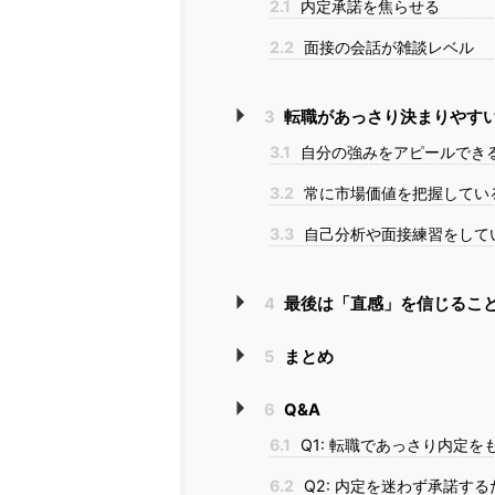
2.1
内定承諾を焦らせる
2.2
面接の会話が雑談レベル
3
転職があっさり決まりやす
3.1
自分の強みをアピールでき
3.2
常に市場価値を把握してい
3.3
自己分析や面接練習をして
4
最後は「直感」を信じるこ
5
まとめ
6
Q&A
6.1
Q1: 転職であっさり内定
6.2
Q2: 内定を迷わず承諾す